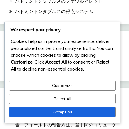
バドミントンダブルスのファウルとレット
バドミントンダブルスの得点システム
We respect your privacy
Cookies help us improve your experience, deliver
検索
personalized content, and analyze traffic. You can
choose which cookies to allow by clicking
Search
Customize
. Click
Accept All
to consent or
Reject
for:
All
to decline non-essential cookies.
Customize
Reject All
最近の投稿
Accept All
バドミントンにおけるダブルスフォールトの報
告：フォールトの報告方法、選手間のコミュニケ