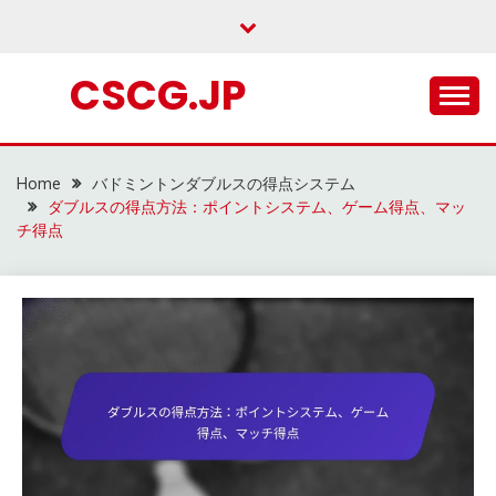
Skip
to
content
CSCG.JP
Home
バドミントンダブルスの得点システム
ダブルスの得点方法：ポイントシステム、ゲーム得点、マッ
チ得点