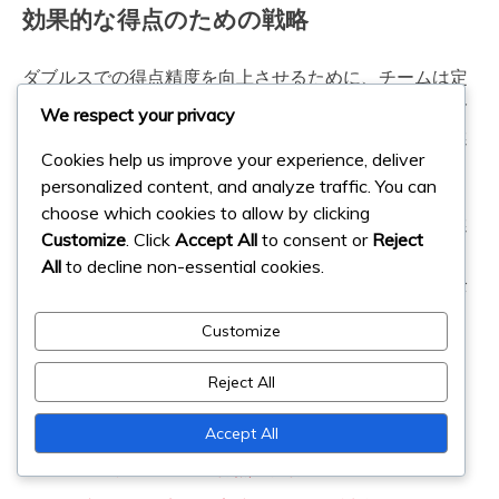
効果的な得点のための戦略
ダブルスでの得点精度を向上させるために、チームは定
期的なスコアチェックやポジションのリマインダーを含
We respect your privacy
む戦略を開発すべきです。これにより、誤解を防ぎ、選
Cookies help us improve your experience, deliver
手がサーブやレシーブの順番に備えることができます。
personalized content, and analyze traffic. You can
choose which cookies to allow by clicking
さらに、さまざまな得点シナリオを練習することで、選
Customize
. Click
Accept All
to consent or
Reject
手はルールに慣れることができます。試合条件をシミュ
All
to decline non-essential cookies.
レートするドリルに参加することで、理解を強化し、全
体的なゲームプレイを向上させることができます。
Customize
関連記事
Reject All
Accept All
バドミントンのダブルスラリー規則：ファウルの定
義、ラリーの継続、得点の獲得