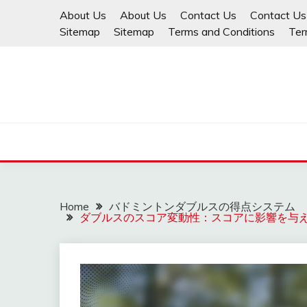
Skip
About Us
About Us
Contact Us
Contact Us
to
Sitemap
Sitemap
Terms and Conditions
Ter
content
Home
バドミントンダブルスの得点システム
ダブルスのスコア変動性：スコアに影響を与