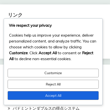
リンク
We respect your privacy
記事を閲覧
Cookies help us improve your experience, deliver
連絡先
personalized content, and analyze traffic. You can
choose which cookies to allow by clicking
私たちの物語
Customize
. Click
Accept All
to consent or
Reject
All
to decline non-essential cookies.
Customize
カテゴリ
Reject All
バドミントンダブルスのゲームプレイルール
Accept All
バドミントンダブルスのファウルとレット
バドミントンダブルスの得点システム